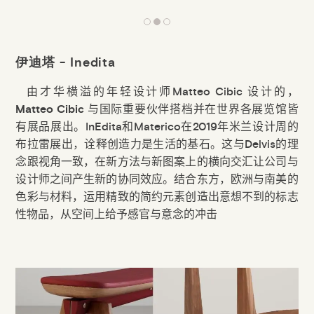
伊迪塔 - Inedita
由才华横溢的年轻设计师
Matteo Cibic
设计的
，
Matteo Cibic
与国际重要伙伴搭档并在世界各展览馆皆
有展品展出。
InEdita
和
Materico
在
2019
年米兰设计周的
布拉雷展出，诠释创造力是生活的基石。这与
Delvis
的理
念跟视角一致，在新方法与新图案上的横向交汇让公司与
设计师之间产生新的协同效应。结合东方
，
欧洲与南美的
色彩与材料
，
运用精致的简约元素创造出意想不到的标志
性物品
，
从空间上给予感官与意念的冲击