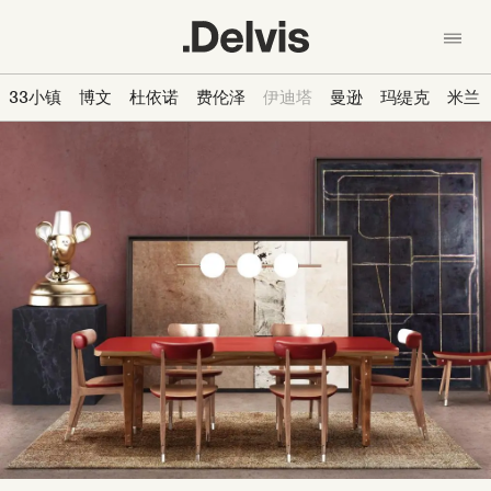
跳
转
到
主
En
中文
33小镇
博文
杜依诺
费伦泽
伊迪塔
曼逊
玛缇克
米兰
要
我们的理念
内
容
产品
系列 - Collection
材料
新闻
设计师
联系我们