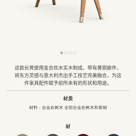
前
下
一
一
个
个
这款长凳使用金合欢木实木制成
，
带有黄铜嵌件
，
将东方灵感与意大利杰出手工技艺完美融合
，
为这
件家具配件赋予前所未有的形状和用途。
材质
材料：合金欢树木 全部合金欢树木和黄铜
材