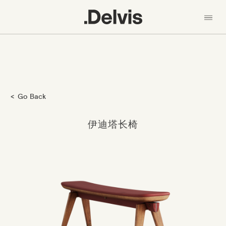
En
中文
我们的理念
产品
跳
系列 - Collection
Go Back
转
到
材料
主
伊迪塔长椅
要
新闻
内
容
设计师
联系我们