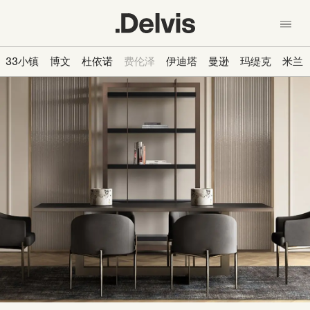
跳
转
到
主
En
中文
33小镇
博文
杜依诺
费伦泽
伊迪塔
曼逊
玛缇克
米兰
要
我们的理念
内
容
产品
系列 - Collection
材料
新闻
设计师
联系我们