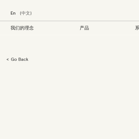
En
中文
我们的理念
产品
系
跳
Go Back
转
到
主
要
内
容