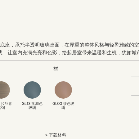
底座，承托半透明玻璃桌面，在厚重的整体风格与轻盈雅致的空
线，让室内充满光亮和色彩，给起居室带来温暖和生机，犹如城
材
3 拉丝青
GL13 蓝湖色
GL03 茶色玻
古铜
玻璃
璃
下载材料