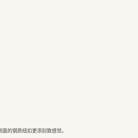
侧面的钢质纽扣更添别致感觉。