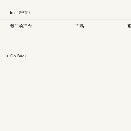
En
中文
我们的理念
产品
系
跳
Go Back
转
到
主
要
内
容