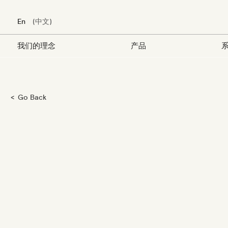
En
中文
我们的理念
产品
系
跳
Go Back
转
到
主
要
内
容