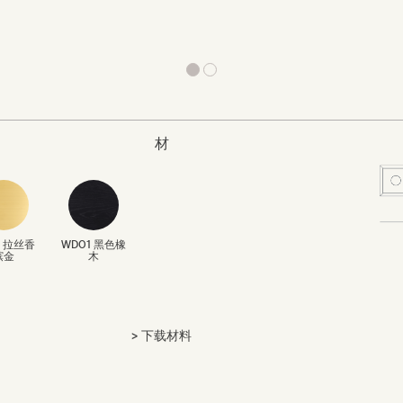
材
4 拉丝香
WD01 黑色橡
槟金
木
下载材料