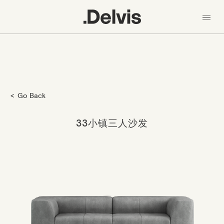
En
中文
我们的理念
产品
跳
系列 - Collection
Go Back
转
到
材料
主
33小镇三人沙发
要
新闻
内
容
设计师
联系我们