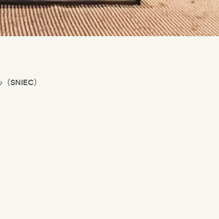
心（
SNIEC
）