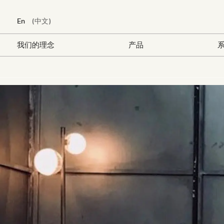
En
中文
我们的理念
产品
系
跳
转
到
主
要
内
容