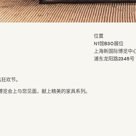
位置
N1
馆
B30
展位
上海新国际博览中
浦东龙阳路
2345
号
具狂欢节。
博览会上与您见面
，
献上精美的家具系列。