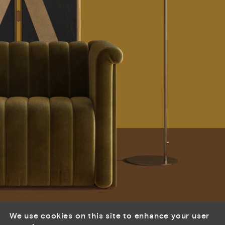
前
下
一
一
个
个
We use cookies on this site to enhance your user