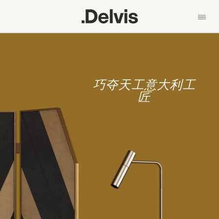
跳
转
到
主
En
中文
要
我们的理念
内
容
产品
巧夺天工意大利工
系列 - Collection
匠
材料
新闻
设计师
联系我们